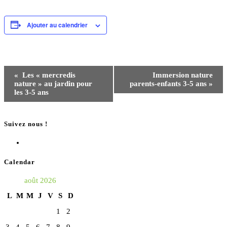
Ajouter au calendrier
Navigation
«
Les « mercredis
Immersion nature
Évènement
nature » au jardin pour
parents-enfants 3-5 ans
»
les 3-5 ans
Suivez nous !
S’ouvre
dans
Calendar
un
août 2026
nouvel
L
M
M
J
V
S
D
onglet
1
2
3
4
5
6
7
8
9