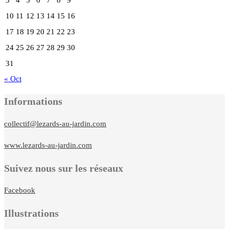
10
11
12
13
14
15
16
17
18
19
20
21
22
23
24
25
26
27
28
29
30
31
« Oct
Informations
collectif@lezards-au-jardin.com
www.lezards-au-jardin.com
Suivez nous sur les réseaux
Facebook
Illustrations