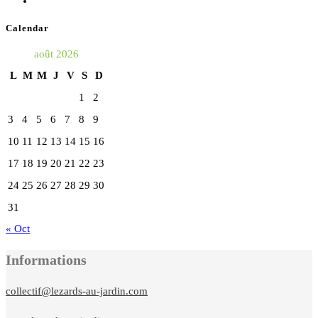
S’ouvre
dans
Calendar
un
août 2026
nouvel
L
M
M
J
V
S
D
onglet
1
2
3
4
5
6
7
8
9
10
11
12
13
14
15
16
17
18
19
20
21
22
23
24
25
26
27
28
29
30
31
« Oct
Informations
collectif@lezards-au-jardin.com