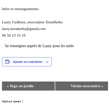
Infos et renseignements :
Laury Guilloux, association TerraHerba
laury.terraherba@gmail.com
06 50 23 33 10
Se renseigner auprès de Laury pour les tarifs
Ajouter au calendrier
Navigation
«
Yoga au jardin
Vitrine associative
»
Évènement
Suivez nous !