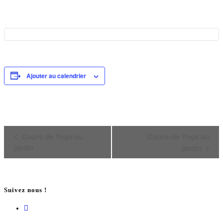
Ajouter au calendrier
Navigation
Cours de Yoga au
Cours de Yoga au
Évènement
jardin
jardin
Suivez nous !