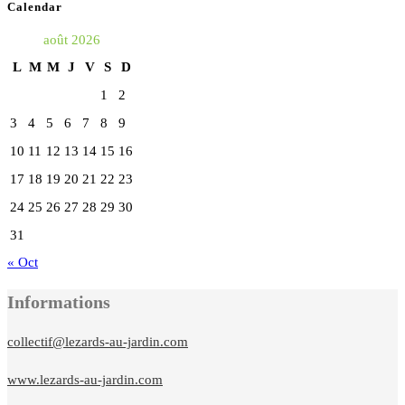
Calendar
un
août 2026
nouvel
L
M
M
J
V
S
D
onglet
1
2
3
4
5
6
7
8
9
10
11
12
13
14
15
16
17
18
19
20
21
22
23
24
25
26
27
28
29
30
31
« Oct
Informations
collectif@lezards-au-jardin.com
www.lezards-au-jardin.com